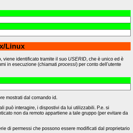
ix/Linux
 viene identificato tramite il suo
USERID
, che è unico ed è
ammi in esecuzione (chiamati
processi
) per conto dell'utente
re mostrati dal comando id.
ò interagire, i dispostivi da lui utilizzabili. P.e. si
enticato non da remoto appartiene a tale gruppo (per evitare da
serie di permessi che possono essere modificati dal proprietario