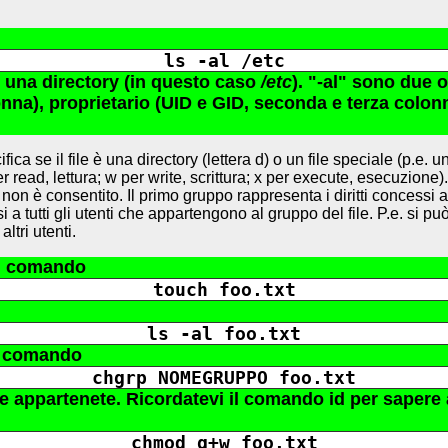
ls -al /etc
 una directory (in questo caso
/etc
). "-al" sono due 
onna), proprietario (UID e GID, seconda e terza colon
a se il file è una directory (lettera d) o un file speciale (p.e. un 
 per read, lettura; w per write, scrittura; x per execute, esecuzio
 è consentito. Il primo gruppo rappresenta i diritti concessi al p
si a tutti gli utenti che appartengono al gruppo del file. P.e. si 
altri utenti.
 il comando
touch foo.txt
ls -al foo.txt
il comando
chgrp NOMEGRUPPO foo.txt
rtenete. Ricordatevi il comando id per sapere a qu
chmod g+w foo.txt