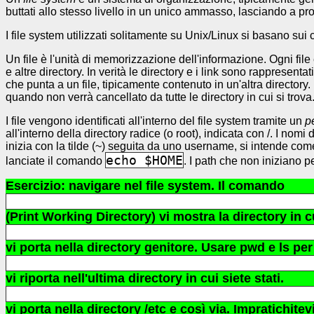
buttati allo stesso livello in un unico ammasso, lasciando a pro
I file system utilizzati solitamente su Unix/Linux si basano sui 
Un file è l'unità di memorizzazione dell'informazione. Ogni file 
e altre directory. In verità le directory e i link sono rappresen
che punta a un file, tipicamente contenuto in un'altra directory. I
quando non verrà cancellato da tutte le directory in cui si trova
I file vengono identificati all'interno del file system tramite un
p
all'interno della directory radice (o root), indicata con /. I nomi d
inizia con la tilde (~) seguita da uno username, si intende com
echo $HOME
lanciate il comando
. I path che non iniziano pe
Esercizio: navigare nel file system. Il comando
(Print Working Directory) vi mostra la directory in
vi porta nella directory genitore. Usare pwd e ls pe
vi riporta nell'ultima directory in cui siete stati.
vi porta nella directory /etc e così via. Impratichite