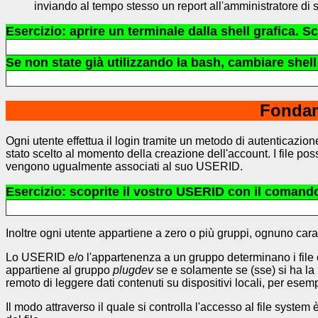
inviando al tempo stesso un report all'amministratore di 
Esercizio: aprire un terminale dalla shell grafica. S
Se non state già utilizzando la bash, cambiare shel
Fondame
Ogni utente effettua il login tramite un metodo di autenticazion
stato scelto al momento della creazione dell'account. I file p
vengono ugualmente associati al suo USERID.
Esercizio: scoprite il vostro USERID con il comand
Inoltre ogni utente appartiene a zero o più gruppi, ognuno car
Lo USERID e/o l'appartenenza a un gruppo determinano i file che 
appartiene al gruppo
plugdev
se e solamente se (sse) si ha la 
remoto di leggere dati contenuti su dispositivi locali, per esemp
Il modo attraverso il quale si controlla l'accesso al file system 