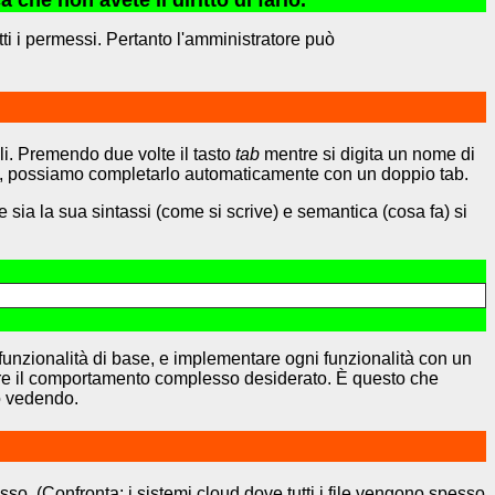
he non avete il diritto di farlo.
tti i permessi. Pertanto l'amministratore può
i. Premendo due volte il tasto
tab
mentre si digita un nome di
ile, possiamo completarlo automaticamente con un doppio tab.
ia la sua sintassi (come si scrive) e semantica (cosa fa) si
funzionalità di base, e implementare ogni funzionalità con un
re il comportamento complesso desiderato. È questo che
mo vedendo.
sso. (Confronta: i sistemi cloud dove tutti i file vengono spesso