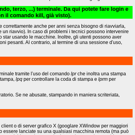
do, terzo, ...) terminale. Da qui potete fare login e
 il comando kill, già visto).
correttamente anche per anni senza bisogno di riavviarla,
 un riavvio). In caso di problemi i tecnici possono intervenire
star usando le macchine. Inoltre, gli utenti possono aver
 pesanti. Al contrario, al termine di una sessione d'uso,
rminale tramite l'uso del comando
lpr
che inoltra una stampa
 stampa,
lpq
per controllare la coda di stampa e
lprm
per
atorio. Se ne abusate, stampando in maniera scriteriata,
di client o di server grafico X (googlare XWindow per maggiori
ssono essere lanciate su una qualsiasi macchina remota (ma può