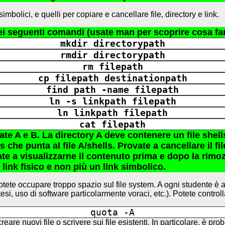
mbolici, e quelli per copiare e cancellare file, directory e link.
 dei seguenti comandi (usate man per scoprire cosa f
mkdir directorypath
rmdir directorypath
rm filepath
cp filepath destinationpath
find path -name filepath
ln -s linkpath filepath
ln linkpath filepath
cat filepath
te A e B. La directory A deve contenere un file shells
he punta al file A/shells. Provate a cancellare il fi
e a visualizzarne il contenuto prima e dopo la rimozi
link fisico e non più un link simbolico.
potete occupare troppo spazio sul file system. A ogni studente 
 tesi, uso di software particolarmente voraci, etc.). Potete contr
quota -A
are nuovi file o scrivere sui file esistenti. In particolare, è prob