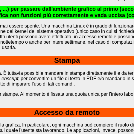
 ...) per passare dall'ambiente grafico al primo (secon
fica non funzioni più correttamente e vada uccisa (con
ai essere spente. Una macchina Linux è in grado di funzionare 
e del kernel del sistema operativo (unico caso in cui si richiede
ri utenti possono avere effettuato un accesso remoto e possono 
ttetempo o anche per intere settimane, nel caso di computazioni
 usarla.
Stampa
 È tuttavia possibile mandare in stampa direttamente file da te
o
enscript
, per convertire un file di testo in PDF e/o mandarlo in
e di imparare l'uso di tali comandi.
 stampe. Al momento è fissata una quota unica per l'intero labor
Accesso da remoto
lla grafica. In particolare, ogni macchina può compiere il ruolo 
ina sul quale l'utente sta lavorando. Le applicazioni, invece, po