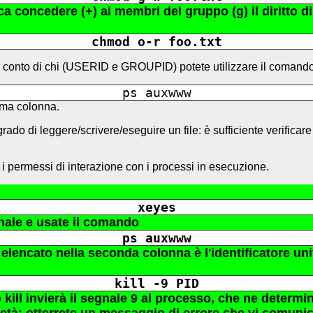
a concedere (+) ai membri del gruppo (g) il diritto di sc
chmod o-r foo.txt
r conto di chi (USERID e GROUPID) potete utilizzare il comand
ps auxwww
ima colonna.
o di leggere/scrivere/eseguire un file: è sufficiente verificare p
permessi di interazione con i processi in esecuzione.
xeyes
inale e usate il comando
ps auxwww
o elencato nella seconda colonna è l'identificatore u
kill -9 PID
kill invierà il segnale 9 al processo, che ne determin