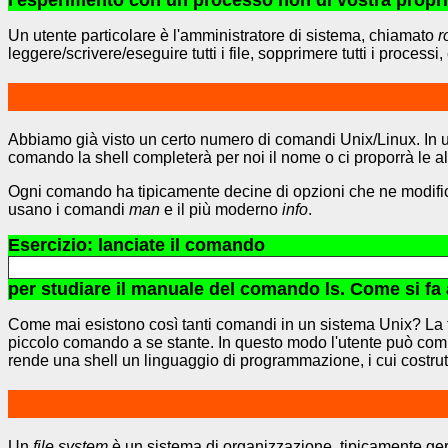
l'esperimento con un processo non di vostra propriet
Un utente particolare è l'amministratore di sistema, chiamato
r
leggere/scrivere/eseguire tutti i file, sopprimere tutti i processi, 
Abbiamo già visto un certo numero di comandi Unix/Linux. In 
comando la shell completerà per noi il nome o ci proporrà le a
Ogni comando ha tipicamente decine di opzioni che ne modifica
usano i comandi
man
e il più moderno
info
.
Esercizio: lanciate il comando
per studiare il manuale del comando ls. Come si f
Come mai esistono così tanti comandi in un sistema Unix? La fi
piccolo comando a se stante. In questo modo l'utente può co
rende una shell un linguaggio di programmazione, i cui costrut
Un
file system
è un sistema di organizzazione, tipicamente gerarc