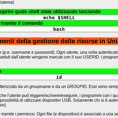
sistema)
coprire quale shell state utilizzando lanciando
echo $SHELL
l tramite il comando
bash
nti della gestione delle risorse in Un
e (p.e. username e password). Ogni utente, una volta autenticato,
osseduti dall'utente vengono marcati con il suo USERID. I progr
o
id
atterizzato da un
groupname
e da un
GROUPID
. Essi sono semp
l'utente può leggere/scrivere/eseguire, i programmi con i quali pu
possibilità di utilizzare dispositivi USB. Solamente chi si è aut
io).
è tramite i
permessi
. Ogni file (e dispositivo) è associato a una 