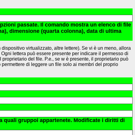
opzioni passate. Il comando mostra un elenco di file
na), dimensione (quarta colonna), data di ultima
dispositivo virtualizzato, altre lettere). Se vi è un meno, allora
ne). Ogni lettera può essere presente per indicare il permesso di
roprietario del file. P.e., se w è presente, il proprietario può
può permettere di leggere un file solo ai membri del proprio
ali gruppoi appartenete. Modificate i diritti di