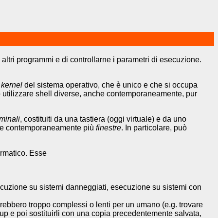
 altri programmi e di controllarne i parametri di esecuzione.
l
kernel
del sistema operativo, che è unico e che si occupa
o utilizzare shell diverse, anche contemporaneamente, pur
rminali
, costituiti da una tastiera (oggi virtuale) e da uno
tente contemporaneamente più
finestre
. In particolare, può
ormatico. Esse
ecuzione su sistemi danneggiati, esecuzione su sistemi con
erebbero troppo complessi o lenti per un umano (e.g. trovare
ackup e poi sostituirli con una copia precedentemente salvata,