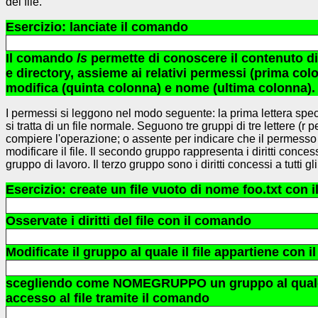
del file.
Esercizio: lanciate il comando
Il comando
ls
permette di conoscere il contenuto di
e directory, assieme ai relativi permessi (prima col
modifica (quinta colonna) e nome (ultima colonna).
I permessi si leggono nel modo seguente: la prima lettera specific
si tratta di un file normale. Seguono tre gruppi di tre lettere (r
compiere l'operazione; o assente per indicare che il permesso non
modificare il file. Il secondo gruppo rappresenta i diritti conces
gruppo di lavoro. Il terzo gruppo sono i diritti concessi a tutti gli 
Esercizio: create un file vuoto di nome foo.txt con
Osservate i diritti del file con il comando
Modificate il gruppo al quale il file appartiene con 
scegliendo come NOMEGRUPPO un gruppo al quale appa
accesso al file tramite il comando