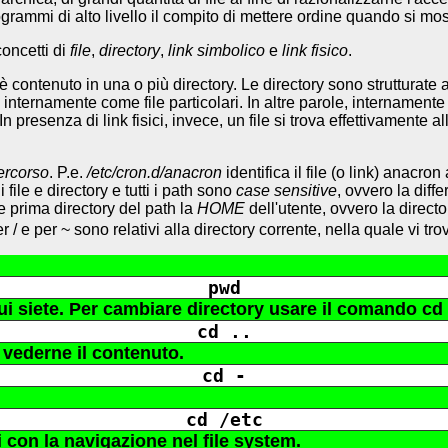
grammi di alto livello il compito di mettere ordine quando si most
concetti di
file
,
directory
,
link simbolico
e
link fisico
.
è contenuto in una o più directory. Le directory sono strutturate a
tati internamente come file particolari. In altre parole, internamen
n presenza di link fisici, invece, un file si trova effettivamente a
.
ercorso
. P.e.
/etc/cron.d/anacron
identifica il file (o link) anacron
i file e directory e tutti i path sono
case sensitive
, ovvero la diff
e prima directory del path la
HOME
dell'utente, ovvero la directo
r / e per ~ sono relativi alla directory corrente, nella quale vi tro
pwd
 cui siete. Per cambiare directory usare il comando c
cd ..
r vederne il contenuto.
cd -
cd /etc
vi con la navigazione nel file system.