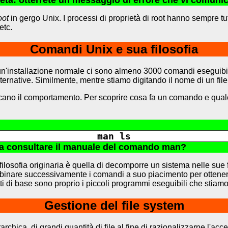
à: otterrete un messaggio di errore che vi comunica c
oot
in gergo Unix. I processi di proprietà di root hanno sempre tu
etc.
Comandi Unix e sua filosofia
un'installazione normale ci sono almeno 3000 comandi eseguibil
lternative. Similmente, mentre stiamo digitando il nome di un f
no il comportamento. Per scoprire cosa fa un comando e quale s
man ls
a a consultare il manuale del comando man?
losofia originaria è quella di decomporre un sistema nelle sue 
mbinare successivamente i comandi a suo piacimento per ottene
ti di base sono proprio i piccoli programmi eseguibili che stia
Gestione del file system
hica, di grandi quantità di file al fine di razionalizzarne l'acce