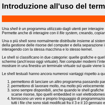
Introduzione all'uso del term
Una
shell
è un programma utilizzato dagli utenti per interagire 
Permette anche di interagire con il
file system
, creando, copia
Una o più shell sono normalmente distribuite insieme al siste
della gestione delle risorse del computer e della separazione
interagendo con la stessa macchina e lo stesso kernel.
Le shell si classificano in due categorie: quelle grafiche e quel
schermo (anch'esso oggi virtuale). Nei computer moderni l'inte
mostrare in una finestra un terminale virtuale sul quale viene l
Le shell testuali hanno ancora numerosi vantaggi rispetto a q
permettono di lanciare un altro programma passando par
permettono di lavorare molto, ma molto più velocemente 
sono sempre disponibili, anche quando le shell grafiche
scarse risorse, tipo quelli embedded in vari elettrodomes
forniscono un vero e proprio linguaggio di programmazione
tutti i file che sono stati modificati fra il 3 e il 10 ge