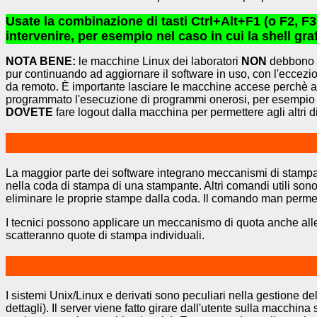
Usate la combinazione di tasti Ctrl+Alt+F1 (o F2, F3,
intervenire, per esempio nel caso in cui la shell gra
NOTA BENE:
le macchine Linux dei laboratori
NON
debbono m
pur continuando ad aggiornare il software in uso, con l'eccezion
da remoto. È importante lasciare le macchine accese perchè alt
programmato l'esecuzione di programmi onerosi, per esempio no
DOVETE
fare logout dalla macchina per permettere agli altri di
La maggior parte dei software integrano meccanismi di stampa.
nella coda di stampa di una stampante. Altri comandi utili son
eliminare le proprie stampe dalla coda. Il comando man permett
I tecnici possono applicare un meccanismo di quota anche alle
scatteranno quote di stampa individuali.
I sistemi Unix/Linux e derivati sono peculiari nella gestione de
dettagli). Il server viene fatto girare dall'utente sulla macch