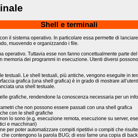
inale
Shell e terminali
con il sistema operativo. In particolare essa permette di lanciare
ndo, muovendo e organizzando i file.
ma operativo. Tuttavia esse non fanno concettualmente parte de
 in memoria dei programmi in esecuzione. Utenti diversi posson
le testuali. Le shell testuali, più antiche, vengono eseguite in
te
rfaccia grafica (una shell grafica) è in grado di mostrare all'u
anciata una shell testuale.
uelle grafiche, rendendone la conoscenza necessaria per un inf
ametri che non possono essere passati con una shell grafica
che con le shell grafiche
 non lo sono (e.g. esecuzione remota, esecuzione su server, es
tici e macchinari)
 per poter automatizzare compiti ripetitivi o compiti che risult
nnaio e che contengono la parola BUG; di essi farne una copia di b