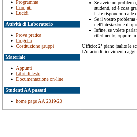
Programma
Se avete un problema, e
Compiti
studenti, ed è cosa gra
Lucidi
list e rispondono all
Se il vostro problema 
Attività di Laboratorio
nell'intestazione di q
Infine, se volete parla
Prova pratica
riferimento, oppure in
Progetto
Ufficio: 2° piano (salite le sc
Costituzione gruppi
L'orario di ricevimento aggi
Materiale
Appunti
Libri di testo
Documentazione on-line
Studenti AA passati
home page AA 2019/20