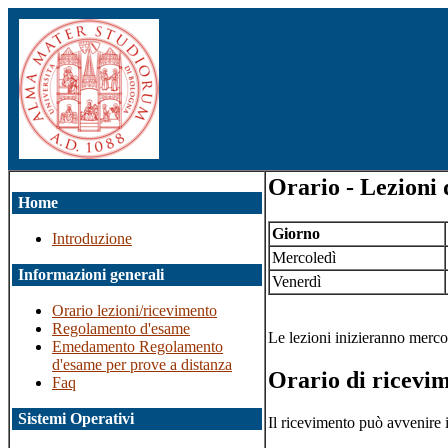
Orario - Lezioni 
Home
Giorno
Introduzione
Mercoledì
Informazioni generali
Venerdì
Orario lezioni/ricevimento
Regolamento d'esame
Le lezioni inizieranno merco
Emedamento Regolamento
d'esame per prove a distanza
Orario di ricevi
Faq
Sistemi Operativi
Il ricevimento può avvenire i