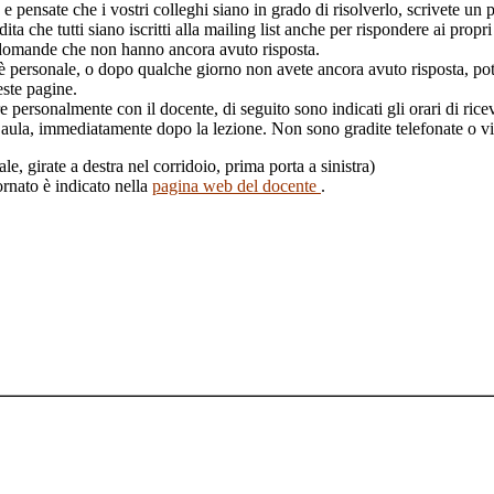
 pensate che i vostri colleghi siano in grado di risolverlo, scrivete un p
dita che tutti siano iscritti alla mailing list anche per rispondere ai prop
e domande che non hanno ancora avuto risposta.
è personale, o dopo qualche giorno non avete ancora avuto risposta, potet
ueste pagine.
re personalmente con il docente, di seguito sono indicati gli orari di ri
 aula, immediatamente dopo la lezione. Non sono gradite telefonate o vis
ale, girate a destra nel corridoio, prima porta a sinistra)
ornato è indicato nella
pagina web del docente
.