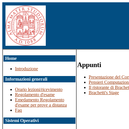
Home
Appunti
Introduzione
Presentazione del Cor
Informazioni generali
Pensieri Computazion
Il ristorante di Brachet
Orario lezioni/ricevimento
Brachetti's Stage
Regolamento d'esame
Emedamento Regolamento
d'esame per prove a distanza
Faq
Sistemi Operativi