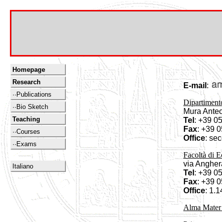
Homepage
Research
E-mail
:
··Publications
Dipartimento
··Bio Sketch
Mura Ante
Teaching
Tel
: +39 0
Fax
: +39 
··Courses
Office
: sec
··Exams
Facoltà di 
via Angher
Italiano
Tel
: +39 0
Fax
: +39 
Office
: 1.1
Alma Mater 